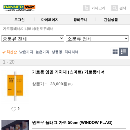
카테고리
검색
로그인
마이페이지
장바구니
관심상품
가로등배너/미니배너/윈도우배너
최신순
낮은가격
높은가격
상품명
최다리뷰
1 - 20
가로등 양면 거치대 (스마트) 가로등배너
상품가 :
28,000원
(0)
0
윈도우 플래그 가로 50cm (WINDOW FLAG)