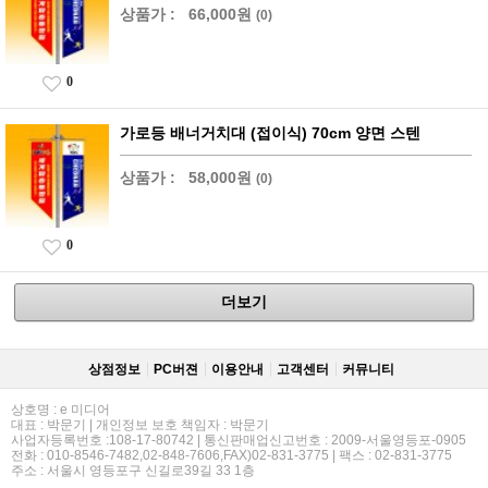
상품가 :
66,000원
(0)
0
가로등 배너거치대 (접이식) 70cm 양면 스텐
상품가 :
58,000원
(0)
0
더보기
상점정보
PC버젼
이용안내
고객센터
커뮤니티
상호명 : e 미디어
대표 : 박문기 | 개인정보 보호 책임자 : 박문기
사업자등록번호 :108-17-80742 | 통신판매업신고번호 : 2009-서울영등포-0905
전화 : 010-8546-7482,02-848-7606,FAX)02-831-3775 | 팩스 : 02-831-3775
주소 : 서울시 영등포구 신길로39길 33 1층