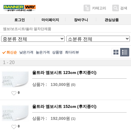
카테고리
검색
로그인
마이페이지
장바구니
관심상품
엠보/보조시트/쏠라 열차단제품
최신순
낮은가격
높은가격
상품명
최다리뷰
1 - 20
울트라 엠보시트 123cm (후지종이)
상품가 :
130,000원
(0)
0
울트라 엠보시트 152cm (후지종이)
상품가 :
192,000원
(1)
0