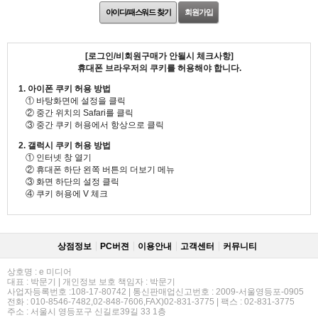
아이디/패스워드 찾기
회원가입
[로그인/비회원구매가 안될시 체크사항]
휴대폰 브라우저의 쿠키를 허용해야 합니다.
1. 아이폰 쿠키 허용 방법
① 바탕화면에 설정을 클릭
② 중간 위치의 Safari를 클릭
③ 중간 쿠키 허용에서 항상으로 클릭
2. 갤럭시 쿠키 허용 방법
① 인터넷 창 열기
② 휴대폰 하단 왼쪽 버튼의 더보기 메뉴
③ 화면 하단의 설정 클릭
④ 쿠키 허용에 V 체크
상점정보
PC버젼
이용안내
고객센터
커뮤니티
상호명 : e 미디어
대표 : 박문기 | 개인정보 보호 책임자 : 박문기
사업자등록번호 :108-17-80742 | 통신판매업신고번호 : 2009-서울영등포-0905
전화 : 010-8546-7482,02-848-7606,FAX)02-831-3775 | 팩스 : 02-831-3775
주소 : 서울시 영등포구 신길로39길 33 1층