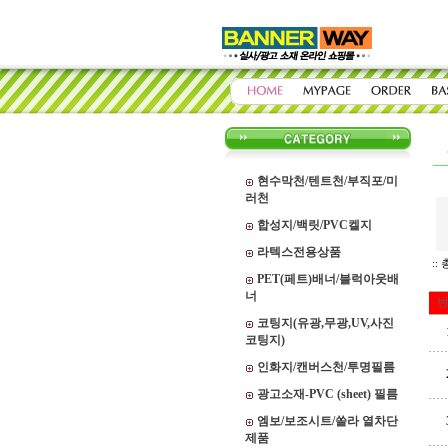
현수막천/텐트천/부직포/미
러천
합성지/백릿/PVC켈지
라텍스전용상품
::
PET(페트)배너/블럭아웃배
너
코팅지(유광,무광,UV,사진
코팅지)
인화지/캔버스천/투명필름
광고소재-PVC (sheet) 필름
엠보/보조시트/쏠라 열차단
제품