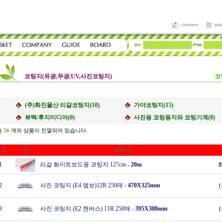
코팅지(유광,무광,UV,사진코팅지)
코
(주)화진물산 리갈코팅지(10)
가야코팅지(15)
뷰텍/후지미디어(0)
사진용 코팅용지와 코팅기계(8)
 총
56
개의 상품이 진열되어 있습니다.
번호
사진
제품명
1
리갈 화이트보드용 코팅지 127cm
-
20m
2
사진 코팅지 (E4 엠보)12R 250매
-
470X325mm
3
사진 코팅지 (E2 캔버스) 11R 250매
-
395X308mm