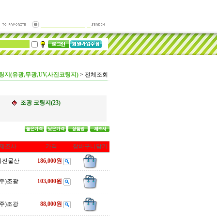
팅지(유광,무광,UV,사진코팅지)
>
전체조회
조광 코팅지(23)
제조사
가격
장바구니담기
화진물산
186,000원
(주)조광
103,000원
(주)조광
88,000원