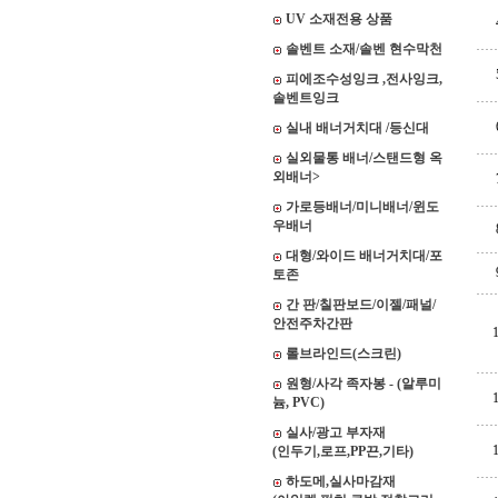
UV 소재전용 상품
솔벤트 소재/솔벤 현수막천
피에조수성잉크 ,전사잉크,
솔벤트잉크
실내 배너거치대 /등신대
실외물통 배너/스탠드형 옥
외배너>
가로등배너/미니배너/윈도
우배너
대형/와이드 배너거치대/포
토존
간 판/칠판보드/이젤/패널/
안전주차간판
롤브라인드(스크린)
원형/사각 족자봉 - (알루미
늄, PVC)
실사/광고 부자재
(인두기,로프,PP끈,기타)
하도메,실사마감재