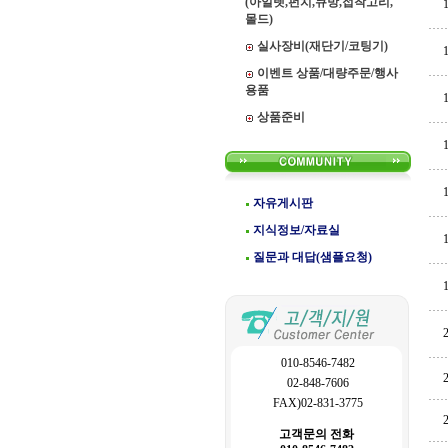
(아일렛,펀치,큐방,접착고리,
몰드)
실사장비(재단기/코팅기)
이벤트 상품/대량주문/행사
용품
상품준비
자유게시판
지식정보/자료실
질문과 대답(샘플요청)
010-8546-7482
02-848-7606
FAX)02-831-3775
고객문의 전화