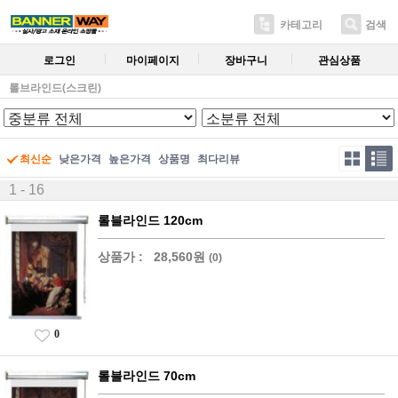
카테고리
검색
로그인
마이페이지
장바구니
관심상품
롤브라인드(스크린)
최신순
낮은가격
높은가격
상품명
최다리뷰
1 - 16
롤블라인드 120cm
상품가 :
28,560원
(0)
0
롤블라인드 70cm