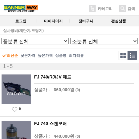
카테고리
검색
로그인
마이페이지
장바구니
관심상품
실사장비(재단기/코팅기)
최신순
낮은가격
높은가격
상품명
최다리뷰
1 - 5
FJ 740/RJ/JV 헤드
상품가 :
660,000원
(0)
0
FJ 740 스캔모터
상품가 :
440,000원
(0)